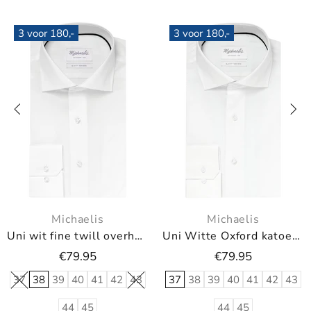
voor 180,-
3 voor 180,-
3 
Michaelis
Michaelis
Uni wit fine twill overhemd
Uni Witte Oxford katoenen overhemd
U
€79.95
€79.95
38
39
40
41
42
43
37
38
39
40
41
42
43
37
44
45
44
45