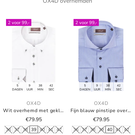
OX4D overhemden
2 voor 99,-
2 voor 99,-
5
9
38
40
5
9
38
40
DAGEN
UUR
MIN
SEC
DAGEN
UUR
MIN
SEC
OX4D
OX4D
Wit overhemd met gekleurde knopen en button-down
Fijn blauw pinstipe overhemd
€79.95
€79.95
36
37
38
39
40
41
42
36
37
38
39
40
41
42