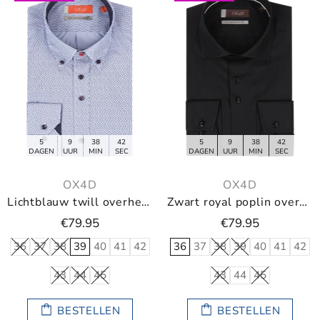
5
9
38
40
5
9
38
40
DAGEN
UUR
MIN
SEC
DAGEN
UUR
MIN
SEC
OX4D
OX4D
Lichtblauw twill overhemd met print
Zwart royal poplin overhemd
€79.95
€79.95
36
37
38
39
40
41
42
36
37
38
39
40
41
42
43
44
45
43
44
45
BESTELLEN
BESTELLEN