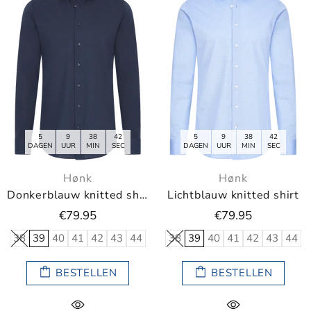
5
9
38
40
5
9
38
40
DAGEN
UUR
MIN
SEC
DAGEN
UUR
MIN
SEC
Hønk
Hønk
Donkerblauw knitted shirt
Lichtblauw knitted shirt
€79.95
€79.95
38
39
40
41
42
43
44
38
39
40
41
42
43
44
BESTELLEN
BESTELLEN