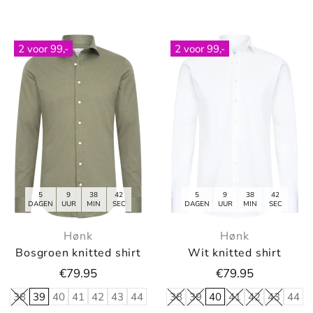
2 voor 99,-
2 voor 99,-
5
9
38
40
5
9
38
40
DAGEN
UUR
MIN
SEC
DAGEN
UUR
MIN
SEC
Hønk
Hønk
Bosgroen knitted shirt
Wit knitted shirt
€79.95
€79.95
38
39
40
41
42
43
44
38
39
40
41
42
43
44