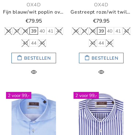
OX4D
OX4D
Fijn blauw/wit poplin overhemd met kleine ruit
Gestreept roze/wit twill overhemd
€79.95
€79.95
36
37
38
39
40
41
42
36
37
38
39
40
41
42
43
44
45
43
44
45
BESTELLEN
BESTELLEN
2 voor 99,-
2 voor 99,-