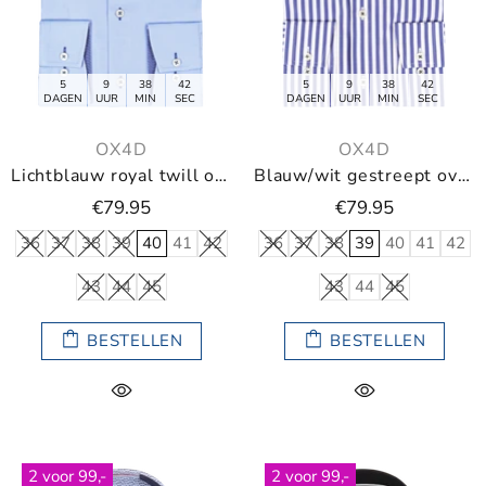
5
9
38
40
5
9
38
40
DAGEN
UUR
MIN
SEC
DAGEN
UUR
MIN
SEC
OX4D
OX4D
Lichtblauw royal twill overhemd
Blauw/wit gestreept overhemd
€79.95
€79.95
36
37
38
39
40
41
42
36
37
38
39
40
41
42
43
44
45
43
44
45
BESTELLEN
BESTELLEN
2 voor 99,-
2 voor 99,-