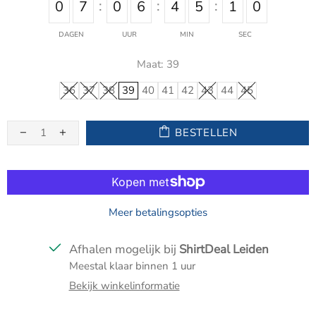
0
7
0
6
4
5
1
0
DAGEN
UUR
MIN
SEC
Maat:
39
36
37
38
39
40
41
42
43
44
45
BESTELLEN
Meer betalingsopties
Afhalen mogelijk bij
ShirtDeal Leiden
Meestal klaar binnen 1 uur
Bekijk winkelinformatie