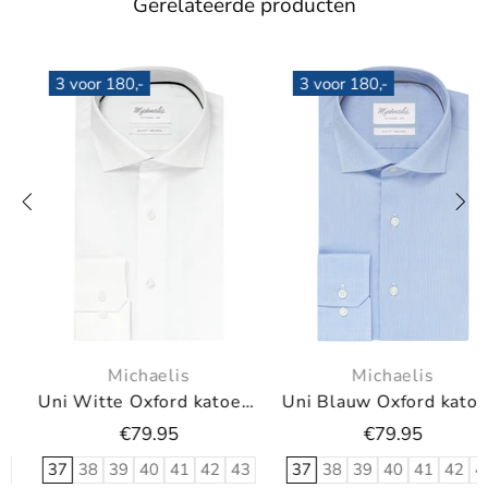
Gerelateerde producten
3 voor 180,-
3 voor 180,-
Michaelis
Michaelis
Uni Blauw Oxford katoenen overhemd
Uni blauw overhemd
€79.95
€79.95
37
38
39
40
41
42
43
37
38
39
40
41
42
43