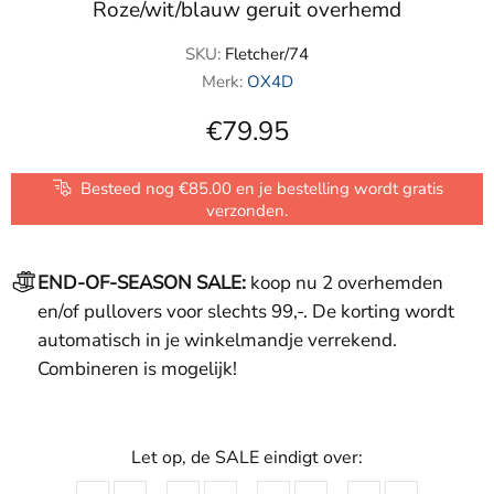
Roze/wit/blauw geruit overhemd
SKU:
Fletcher/74
Merk:
OX4D
€79.95
Besteed nog €85.00 en je bestelling wordt gratis
verzonden.
END-OF-SEASON SALE:
koop nu 2 overhemden
en/of pullovers voor slechts 99,-. De korting wordt
automatisch in je winkelmandje verrekend.
Combineren is mogelijk!
Let op, de SALE eindigt over: