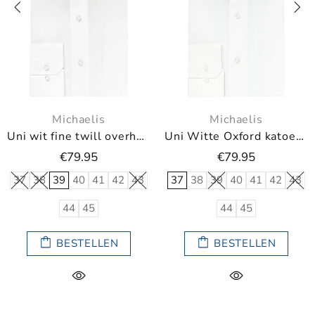
chaelis
Michaelis
Mi
Uni wit fine twill overhemd
Uni Witte Oxford katoenen overhemd
79.95
€79.95
€
40
41
42
43
37
38
39
40
41
42
43
37
38
39
4
45
44
45
4
ESTELLEN
BESTELLEN
B