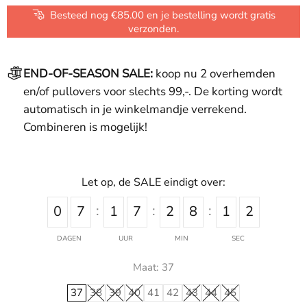
Besteed nog €85.00 en je bestelling wordt gratis
verzonden.
END-OF-SEASON SALE:
koop nu 2 overhemden
en/of pullovers voor slechts 99,-. De korting wordt
automatisch in je winkelmandje verrekend.
Combineren is mogelijk!
Let op, de SALE eindigt over:
0
7
1
7
2
8
1
2
DAGEN
UUR
MIN
SEC
Maat:
37
37
38
39
40
41
42
43
44
45