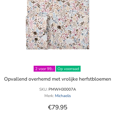
2 voor 99,-
Op voorraad
Opvallend overhemd met vrolijke herfstbloemen
SKU:
PMWH30007A
Merk:
Michaelis
€79.95