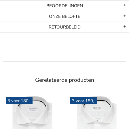
BEOORDELINGEN
ONZE BELOFTE
RETOURBELEID
Gerelateerde producten
,-
3 voor 180,-
3 voor 180