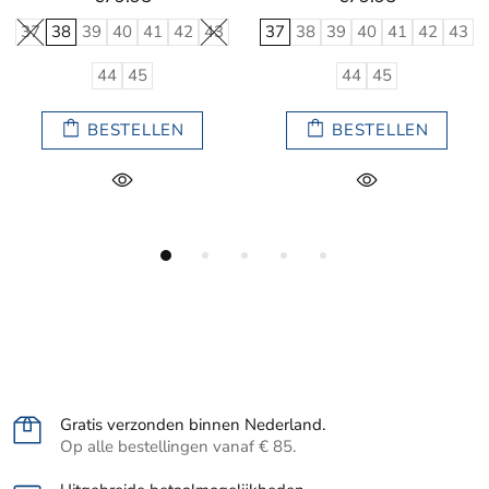
3
37
38
39
40
41
42
43
37
38
39
40
41
42
4
44
45
44
45
BESTELLEN
BESTELLEN
Gratis verzonden binnen Nederland.
Op alle bestellingen vanaf € 85.