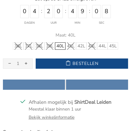
0
4
2
0
4
9
0
8
DAGEN
UUR
MIN
SEC
Maat:
40L
36L
37L
38L
39L
40L
41L
42L
43L
44L
45L
BESTELLEN
Afhalen mogelijk bij
ShirtDeal Leiden
Meestal klaar binnen 1 uur
Bekijk winkelinformatie