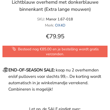
Lichtblauw overhemd met donkerblauwe
binnenkant (Extra lange mouwen)
SKU:
Manor 1.67-018
Merk:
OX4D
€79.95
Besteed nog €85.00 en je bestelling wordt gratis
verzonden.
END-OF-SEASON SALE:
koop nu 2 overhemden
en/of pullovers voor slechts 99,-. De korting wordt
automatisch in je winkelmandje verrekend.
Combineren is mogelijk!
Let op, de SALE eindigt over: