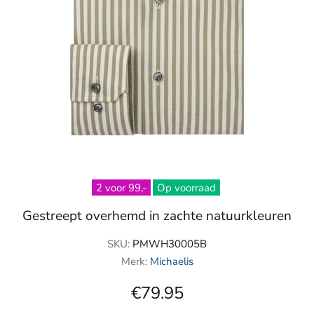
2 voor 99,-
Op voorraad
Gestreept overhemd in zachte natuurkleuren
SKU:
PMWH30005B
Merk:
Michaelis
€79.95