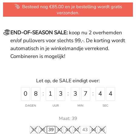
Besteed nog €85.00 en je bestelling wordt gratis
verzonden.
END-OF-SEASON SALE:
koop nu 2 overhemden
en/of pullovers voor slechts 99,-. De korting wordt
automatisch in je winkelmandje verrekend.
Combineren is mogelijk!
Let op, de SALE eindigt over:
0
8
1
3
3
7
4
4
DAGEN
UUR
MIN
SEC
Maat:
39
37
38
39
40
41
42
43
44
45