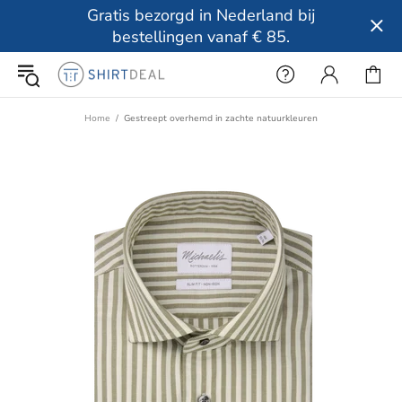
Gratis bezorgd in Nederland bij
bestellingen vanaf € 85.
Home
Gestreept overhemd in zachte natuurkleuren