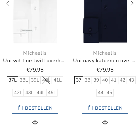
Michaelis
Michaelis
Uni wit fine twill overhemd (Extra lange mouwen)
Uni navy katoenen overhemd
€79.95
€79.95
37L
38L
39L
40L
41L
37
38
39
40
41
42
43
42L
43L
44L
45L
44
45
BESTELLEN
BESTELLEN