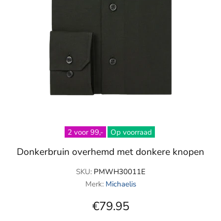
2 voor 99,-
Op voorraad
Donkerbruin overhemd met donkere knopen
SKU:
PMWH30011E
Merk:
Michaelis
€79.95