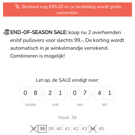
Besteed nog €85.00 en je bestelling wordt gratis
verzonden.
END-OF-SEASON SALE:
koop nu 2 overhemden
en/of pullovers voor slechts 99,-. De korting wordt
automatisch in je winkelmandje verrekend.
Combineren is mogelijk!
Let op, de SALE eindigt over:
0
8
2
1
0
7
4
1
DAGEN
UUR
MIN
SEC
Maat:
38
37
38
39
40
41
42
43
44
45