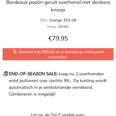
Bordeaux poplin geruit overhemd met donkere
knoop
SKU:
Grange 353-08
Merk:
OX4D
€79.95
Besteed nog €85.00 en je bestelling wordt gratis
verzonden.
END-OF-SEASON SALE:
koop nu 2 overhemden
en/of pullovers voor slechts 99,-. De korting wordt
automatisch in je winkelmandje verrekend.
Combineren is mogelijk!
Let op, de SALE eindigt over: