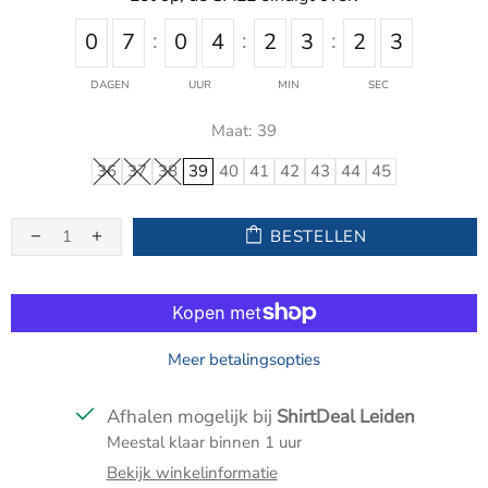
0
7
0
4
2
3
2
3
DAGEN
UUR
MIN
SEC
Maat:
39
36
37
38
39
40
41
42
43
44
45
BESTELLEN
Meer betalingsopties
Afhalen mogelijk bij
ShirtDeal Leiden
Meestal klaar binnen 1 uur
Bekijk winkelinformatie