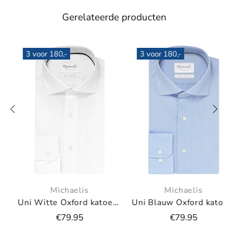
Gerelateerde producten
3 voor 180,-
3 voor 180,-
Michaelis
Michaelis
Uni Blauw Oxford katoenen overhemd
Uni blauw overhemd
€79.95
€79.95