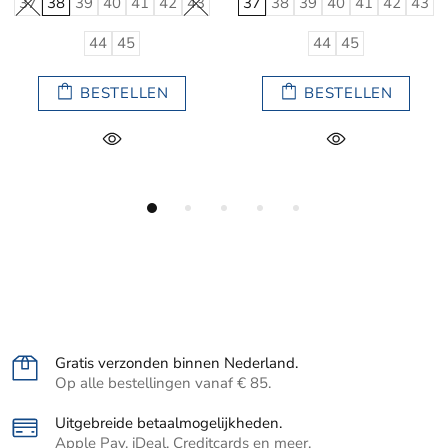
42
43
37
38
39
40
41
42
43
37
38
39
40
41
44
45
44
45
EN
BESTELLEN
BESTELL
Gratis verzonden binnen Nederland.
Op alle bestellingen vanaf € 85.
Uitgebreide betaalmogelijkheden.
Apple Pay, iDeal, Creditcards en meer.