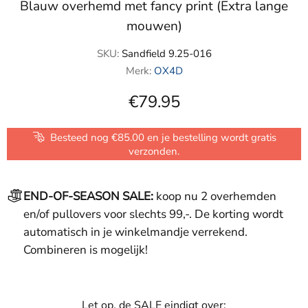
Blauw overhemd met fancy print (Extra lange
mouwen)
SKU:
Sandfield 9.25-016
Merk:
OX4D
€79.95
Besteed nog €85.00 en je bestelling wordt gratis
verzonden.
END-OF-SEASON SALE:
koop nu 2 overhemden
en/of pullovers voor slechts 99,-. De korting wordt
automatisch in je winkelmandje verrekend.
Combineren is mogelijk!
Let op, de SALE eindigt over: