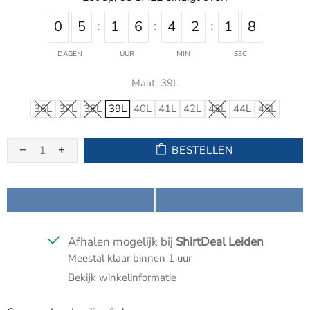
0
5
1
6
4
2
1
8
DAGEN
UUR
MIN
SEC
Maat:
39L
36L
37L
38L
39L
40L
41L
42L
43L
44L
45L
BESTELLEN
Afhalen mogelijk bij
ShirtDeal Leiden
Meestal klaar binnen 1 uur
Bekijk winkelinformatie