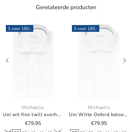
Gerelateerde producten
3 voor 180,-
3 voor 180,-
s
Michaelis
Michaeli
Uni Witte Oxford katoenen overhemd
Uni Blauw Oxford katoenen overhemd
Uni blauw ove
€79.95
€79.95