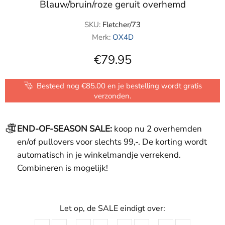
Blauw/bruin/roze geruit overhemd
SKU:
Fletcher/73
Merk:
OX4D
€79.95
Besteed nog €85.00 en je bestelling wordt gratis
verzonden.
END-OF-SEASON SALE:
koop nu 2 overhemden
en/of pullovers voor slechts 99,-. De korting wordt
automatisch in je winkelmandje verrekend.
Combineren is mogelijk!
Let op, de SALE eindigt over: