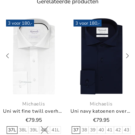
Gerelateerde producten
3 voor 180,-
3 voor 180,-
Michaelis
Michaelis
Uni wit fine twill overhemd (Extra lange mouwen)
Uni navy katoenen overhemd
€79.95
€79.95
37L
38L
39L
40L
41L
37
38
39
40
41
42
43