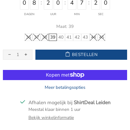
0
8
2
0
4
7
2
0
DAGEN
UUR
MIN
SEC
Maat:
39
36
37
38
39
40
41
42
43
44
45
BESTELLEN
Meer betalingsopties
Afhalen mogelijk bij
ShirtDeal Leiden
Meestal klaar binnen 1 uur
Bekijk winkelinformatie