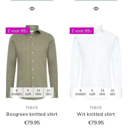
2 voor 99,-
2 voor 99,-
8
5
13
21
8
5
13
21
DAGEN
UUR
MIN
SEC
DAGEN
UUR
MIN
SEC
Hønk
Hønk
Bosgroen knitted shirt
Wit knitted shirt
€79.95
€79.95