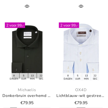
2 voor 99,-
2 voor 99,-
8
5
13
21
8
5
13
21
DAGEN
UUR
MIN
SEC
DAGEN
UUR
MIN
SEC
Michaelis
OX4D
Donkerbruin overhemd met donkere knopen
Lichtblauw-wit gestreept overhemd (Extra lange mouwen)
€79.95
€79.95