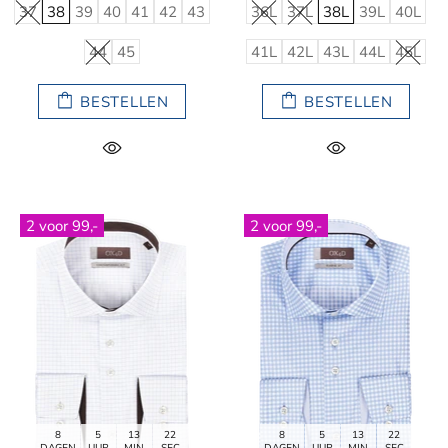
37
38
39
40
41
42
43
36L
37L
38L
39L
40L
44
45
41L
42L
43L
44L
45L
BESTELLEN
BESTELLEN
2 voor 99,-
2 voor 99,-
8
5
13
20
8
5
13
20
DAGEN
UUR
MIN
SEC
DAGEN
UUR
MIN
SEC