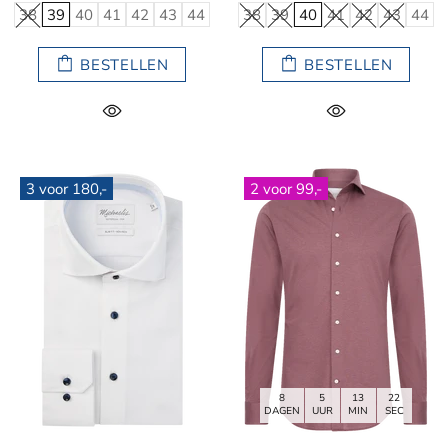
38
39
40
41
42
43
44
38
39
40
41
42
43
44
BESTELLEN
BESTELLEN
3 voor 180,-
2 voor 99,-
8
5
13
21
DAGEN
UUR
MIN
SEC