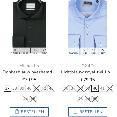
8
5
13
21
8
5
13
21
DAGEN
UUR
MIN
SEC
DAGEN
UUR
MIN
SEC
Michaelis
OX4D
Donkerblauw overhemd met lichte ruitjesboord
Lichtblauw royal twill overhemd
€79.95
€79.95
37
38
39
40
41
42
43
36
37
38
39
40
41
42
44
45
43
44
45
BESTELLEN
BESTELLEN