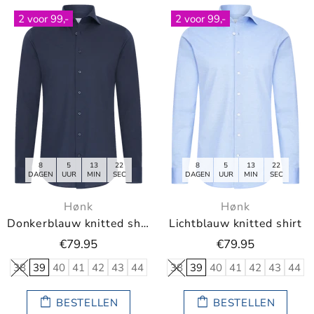
2 voor 99,-
2 voor 99,-
8
5
13
21
8
5
13
21
DAGEN
UUR
MIN
SEC
DAGEN
UUR
MIN
SEC
Hønk
Hønk
Donkerblauw knitted shirt
Lichtblauw knitted shirt
€79.95
€79.95
38
39
40
41
42
43
44
38
39
40
41
42
43
44
BESTELLEN
BESTELLEN