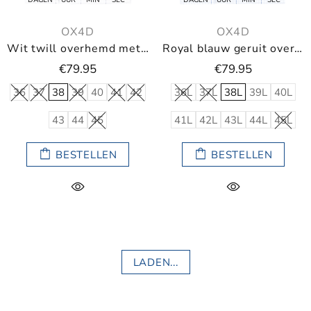
OX4D
OX4D
Wit twill overhemd met kleine ruit
Royal blauw geruit overhemd (Extra lange mouwen)
€79.95
€79.95
36
37
38
39
40
41
42
36L
37L
38L
39L
40L
43
44
45
41L
42L
43L
44L
45L
BESTELLEN
BESTELLEN
LADEN...