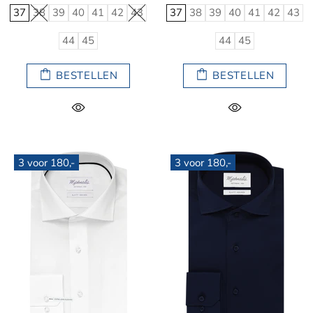
37
38
39
40
41
42
43
37
38
39
40
41
42
43
44
45
44
45
BESTELLEN
BESTELLEN
3 voor 180,-
3 voor 180,-