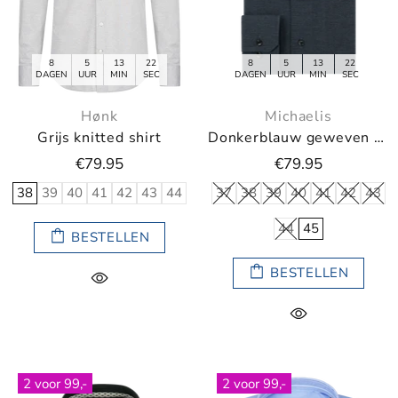
8
5
13
21
8
5
13
21
DAGEN
UUR
MIN
SEC
DAGEN
UUR
MIN
SEC
Hønk
Michaelis
Grijs knitted shirt
Donkerblauw geweven overhemd met zwarte knopen
€79.95
€79.95
38
39
40
41
42
43
44
37
38
39
40
41
42
43
44
45
BESTELLEN
BESTELLEN
2 voor 99,-
2 voor 99,-