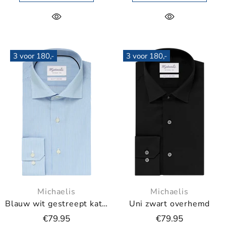
3 voor 180,-
3 voor 180,-
Michaelis
Michaelis
Blauw wit gestreept katoenen overhemd
Uni zwart overhemd
€79.95
€79.95