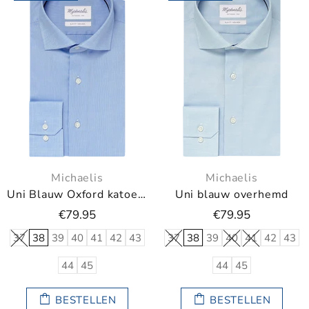
Michaelis
Michaelis
Uni Blauw Oxford katoenen overhemd
Uni blauw overhemd
€79.95
€79.95
37
38
39
40
41
42
43
37
38
39
40
41
42
43
44
45
44
45
BESTELLEN
BESTELLEN