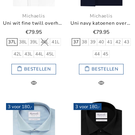
Michaelis
Michaelis
Uni wit fine twill overhemd (Extra lange mouwen)
Uni navy katoenen overhemd
€79.95
€79.95
37L
38L
39L
40L
41L
37
38
39
40
41
42
43
42L
43L
44L
45L
44
45
BESTELLEN
BESTELLEN
3 voor 180,-
3 voor 180,-