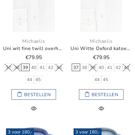
Michaelis
Michaelis
Uni wit fine twill overhemd
Uni Witte Oxford katoenen overhemd
€79.95
€79.95
37
38
39
40
41
42
43
37
38
39
40
41
42
43
44
45
44
45
BESTELLEN
BESTELLEN
3 voor 180,-
3 voor 180,-