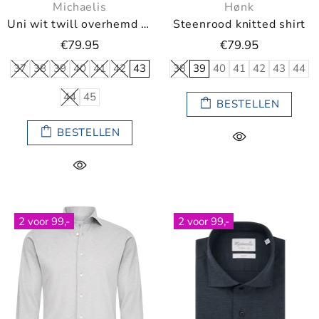
Michaelis
Hønk
Uni wit twill overhemd met donkerblauwe knopen
Steenrood knitted shirt
€79.95
€79.95
37
38
39
40
41
42
43
38
39
40
41
42
43
44
44
45
BESTELLEN
BESTELLEN
2 voor 99,-
2 voor 99,-