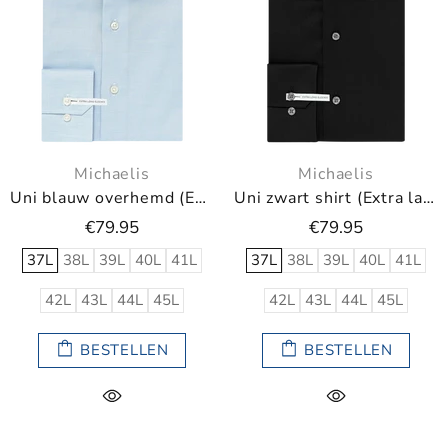
Michaelis
Michaelis
Uni blauw overhemd (Extra lange mouwen)
Uni zwart shirt (Extra lange mouwen)
€79.95
€79.95
37L
38L
39L
40L
41L
37L
38L
39L
40L
41L
42L
43L
44L
45L
42L
43L
44L
45L
BESTELLEN
BESTELLEN