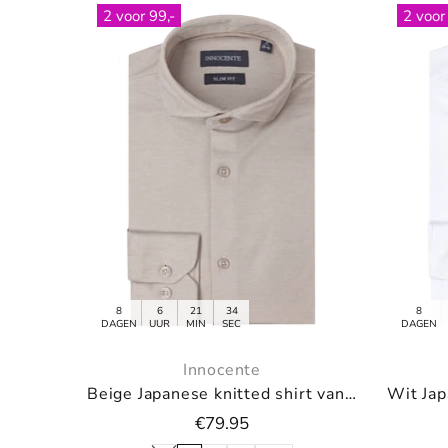
2 voor 99,-
8
6
21
34
DAGEN
UUR
MIN
SEC
Innocente
Navy Japanese knitted shirt van Innocente
Off white pullover met V-neck
€79.95