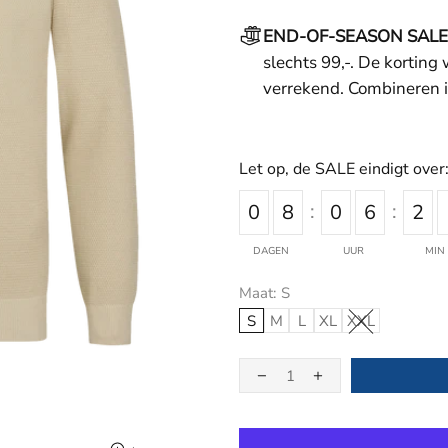
END-OF-SEASON SALE
slechts 99,-. De korting
verrekend. Combineren i
Let op, de SALE eindigt over
0
8
0
6
2
DAGEN
UUR
MIN
Maat:
S
S
M
L
XL
XXL