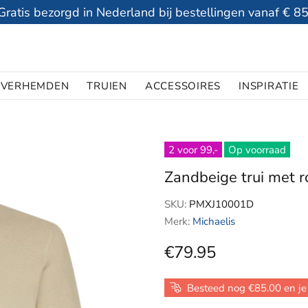
Gratis bezorgd in Nederland bij bestellingen vanaf € 85
VERHEMDEN
TRUIEN
ACCESSOIRES
INSPIRATIE
2 voor 99,-
Op voorraad
Zandbeige trui met r
SKU:
PMXJ10001D
Merk:
Michaelis
€79.95
Besteed nog €85.00 en je 