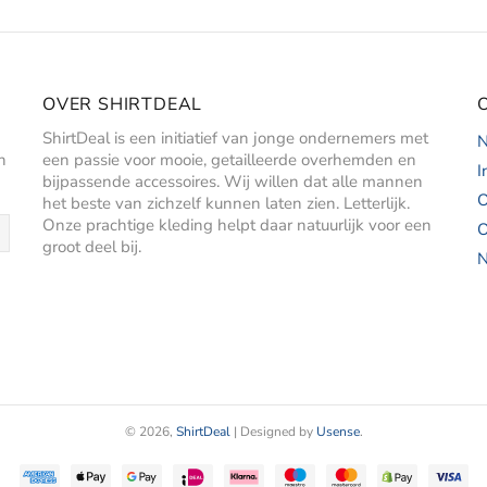
OVER SHIRTDEAL
ShirtDeal is een initiatief van jonge ondernemers met
N
n
een passie voor mooie, getailleerde overhemden en
I
bijpassende accessoires. Wij willen dat alle mannen
O
het beste van zichzelf kunnen laten zien. Letterlijk.
Onze prachtige kleding helpt daar natuurlijk voor een
O
groot deel bij.
N
© 2026,
ShirtDeal
| Designed by
Usense
.