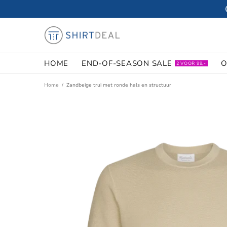
HOME
END-OF-SEASON SALE
O
2 VOOR 99,-
Home
Zandbeige trui met ronde hals en structuur