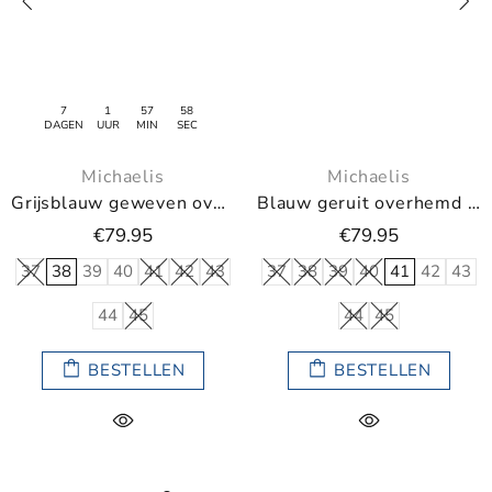
7
1
57
58
DAGEN
UUR
MIN
SEC
Michaelis
Michaelis
Grijsblauw geweven overhemd met donkere knopen
Blauw geruit overhemd met fietsjes in de kraag
€79.95
€79.95
37
38
39
40
41
42
43
37
38
39
40
41
42
43
44
45
44
45
BESTELLEN
BESTELLEN