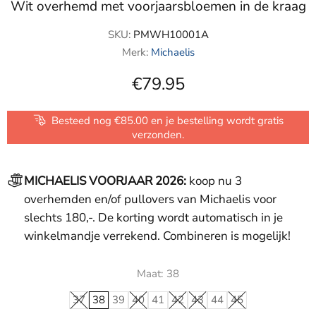
Wit overhemd met voorjaarsbloemen in de kraag
SKU:
PMWH10001A
Merk:
Michaelis
€79.95
Besteed nog €85.00 en je bestelling wordt gratis
verzonden.
MICHAELIS VOORJAAR 2026:
koop nu 3
overhemden en/of pullovers van Michaelis voor
slechts 180,-. De korting wordt automatisch in je
winkelmandje verrekend. Combineren is mogelijk!
Maat:
38
37
38
39
40
41
42
43
44
45