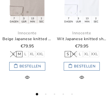
13
2
7
3
13
2
7
3
IN
SEC
DAGEN
UUR
MIN
SEC
DAGEN
UUR
M
nte
Innocente
Innoce
Beige Japanese knitted shirt van Innocente
Wit Japanese knitted shirt van Innocente
5
€79.95
€79.9
L
XXL
S
M
L
XL
XXL
S
M
L
X
LLEN
BESTELLEN
BESTE