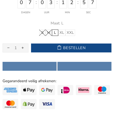
0
7
0
3
1
2
5
7
DAGEN
UUR
MIN
SEC
Maat:
L
S
M
L
XL
XXL
BESTELLEN
Gegarandeerd veilig afrekenen: