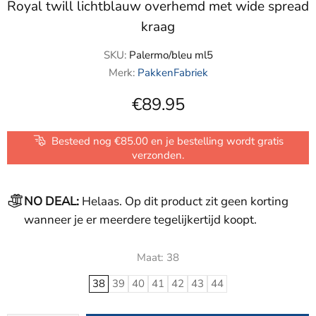
Royal twill lichtblauw overhemd met wide spread
kraag
SKU:
Palermo/bleu ml5
Merk:
PakkenFabriek
€89.95
Besteed nog €85.00 en je bestelling wordt gratis
verzonden.
NO DEAL:
Helaas. Op dit product zit geen korting
wanneer je er meerdere tegelijkertijd koopt.
Maat:
38
38
39
40
41
42
43
44