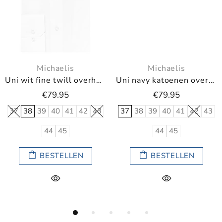
Michaelis
Michaelis
Uni navy katoenen overhemd
Uni blauw overhemd (Extra lange mouwen)
€79.95
€79.95
37
38
39
40
41
42
43
37L
38L
39L
40L
41L
44
45
42L
43L
44L
45L
BESTELLEN
BESTELLEN