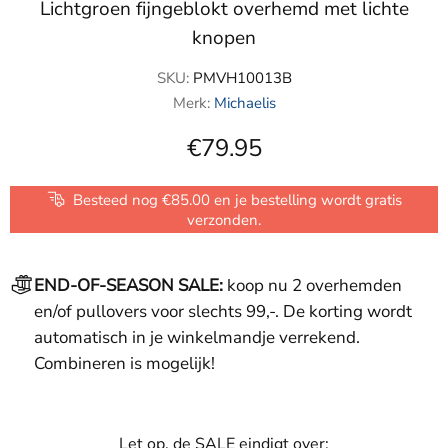
Lichtgroen fijngeblokt overhemd met lichte
knopen
SKU:
PMVH10013B
Merk:
Michaelis
€79.95
Besteed nog €85.00 en je bestelling wordt gratis
verzonden.
END-OF-SEASON SALE:
koop nu 2 overhemden
en/of pullovers voor slechts 99,-. De korting wordt
automatisch in je winkelmandje verrekend.
Combineren is mogelijk!
Let op, de SALE eindigt over: