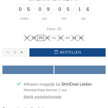
0
5
0
9
0
5
1
6
DAGEN
UUR
MIN
SEC
Maat:
39
37
38
39
40
41
42
43
44
45
BESTELLEN
Afhalen mogelijk bij
ShirtDeal Leiden
Meestal klaar binnen 1 uur
Bekijk winkelinformatie