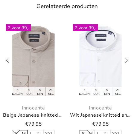
Gerelateerde producten
2 voor 99,-
2 voor 99,-
5
21
5
9
5
21
5
9
IN
SEC
DAGEN
UUR
MIN
SEC
DAGEN
UUR
M
nte
Innocente
Innoce
Beige Japanese knitted shirt van Innocente
Wit Japanese knitted shirt van Innocente
5
€79.95
€79.9
L
XXL
S
M
L
XL
XXL
S
M
L
X