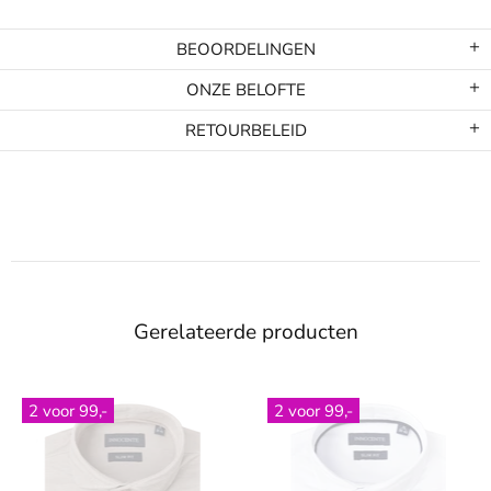
BEOORDELINGEN
ONZE BELOFTE
RETOURBELEID
Gerelateerde producten
r 99,-
2 voor 99,-
2 voo