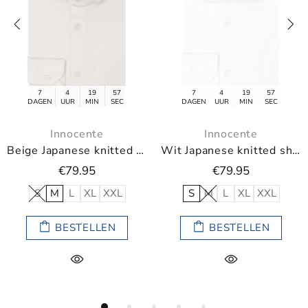
7
4
19
57
7
4
19
57
GEN
UUR
MIN
SEC
DAGEN
UUR
MIN
SEC
DA
Innocente
Innocente
Wit Japanese knitted shirt van Innocente
Blauw Japanese knitted shirt van Innocente
€79.95
€79.95
M
L
XL
XXL
S
M
L
XL
XXL
S
BESTELLEN
BESTELLEN