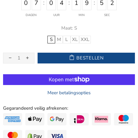
0
7
0
4
1
9
5
2
DAGEN
UUR
MIN
SEC
Maat:
S
S
M
L
XL
XXL
BESTELLEN
Meer betalingsopties
Gegarandeerd veilig afrekenen: