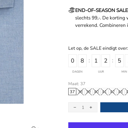
END-OF-SEASON SALE
slechts 99,-. De korting
verrekend. Combineren i
Let op, de SALE eindigt over
0
8
1
2
5
DAGEN
UUR
MIN
Maat:
37
37
38
39
40
41
42
43