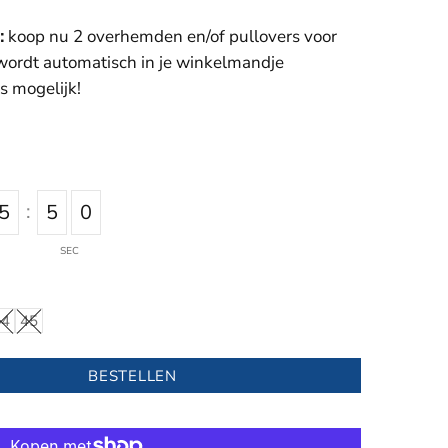
:
koop nu 2 overhemden en/of pullovers voor
 wordt automatisch in je winkelmandje
s mogelijk!
:
5
4
9
SEC
44
45
BESTELLEN