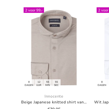
2 voor 99,-
8
12
55
55
DAGEN
UUR
MIN
SEC
Innocente
Navy Japanese knitted shirt van Innocente
Off white pullover met V-neck