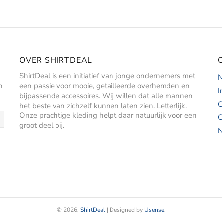
OVER SHIRTDEAL
ShirtDeal is een initiatief van jonge ondernemers met
N
n
een passie voor mooie, getailleerde overhemden en
I
bijpassende accessoires. Wij willen dat alle mannen
O
het beste van zichzelf kunnen laten zien. Letterlijk.
Onze prachtige kleding helpt daar natuurlijk voor een
O
groot deel bij.
N
© 2026,
ShirtDeal
| Designed by
Usense
.