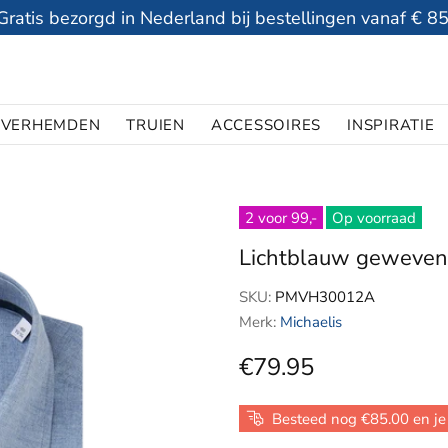
Gratis bezorgd in Nederland bij bestellingen vanaf € 85
VERHEMDEN
TRUIEN
ACCESSOIRES
INSPIRATIE
2 voor 99,-
Op voorraad
Lichtblauw geweven
SKU:
PMVH30012A
Merk:
Michaelis
€79.95
Besteed nog €85.00 en je 