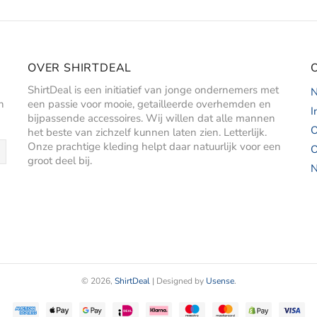
OVER SHIRTDEAL
ShirtDeal is een initiatief van jonge ondernemers met
N
n
een passie voor mooie, getailleerde overhemden en
I
bijpassende accessoires. Wij willen dat alle mannen
O
het beste van zichzelf kunnen laten zien. Letterlijk.
Onze prachtige kleding helpt daar natuurlijk voor een
O
groot deel bij.
N
© 2026,
ShirtDeal
| Designed by
Usense
.