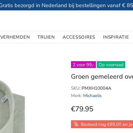
Gratis bezorgd in Nederland bij bestellingen vanaf € 85
VERHEMDEN
TRUIEN
ACCESSOIRES
INSPIRATIE
2 voor 99,-
Op voorraad
Groen gemeleerd ov
SKU:
PMXH10004A
Merk:
Michaelis
€79.95
Besteed nog €85.00 en je 