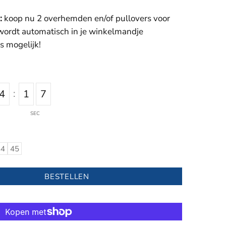
:
koop nu 2 overhemden en/of pullovers voor
 wordt automatisch in je winkelmandje
s mogelijk!
:
4
1
6
SEC
44
45
BESTELLEN