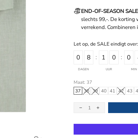
END-OF-SEASON SALE
slechts 99,-. De korting
verrekend. Combineren i
Let op, de SALE eindigt over
0
8
1
0
0
DAGEN
UUR
MIN
Maat:
37
37
38
39
40
41
42
43