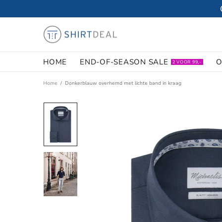
HOME
END-OF-SEASON SALE
O
2 VOOR 99,-
Home
Donkerblauw overhemd met lichte band in kraag