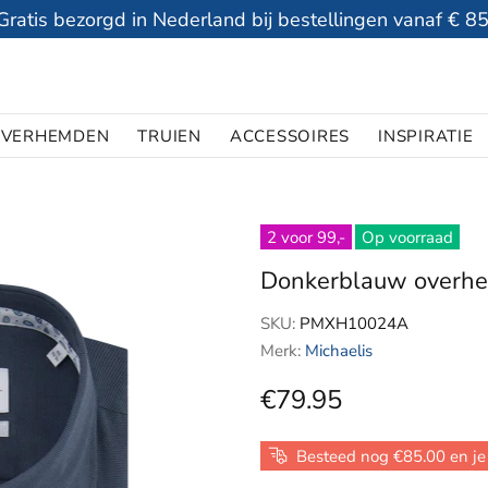
Gratis bezorgd in Nederland bij bestellingen vanaf € 85
VERHEMDEN
TRUIEN
ACCESSOIRES
INSPIRATIE
2 voor 99,-
Op voorraad
Donkerblauw overhem
SKU:
PMXH10024A
Merk:
Michaelis
€79.95
Besteed nog €85.00 en je 