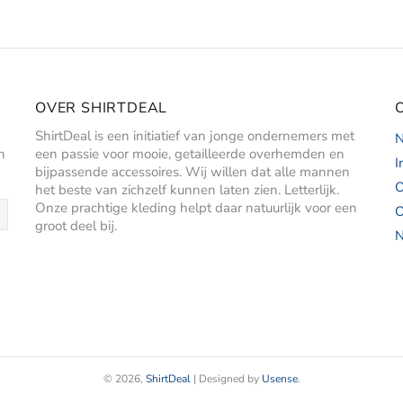
OVER SHIRTDEAL
ShirtDeal is een initiatief van jonge ondernemers met
N
n
een passie voor mooie, getailleerde overhemden en
I
bijpassende accessoires. Wij willen dat alle mannen
O
het beste van zichzelf kunnen laten zien. Letterlijk.
Onze prachtige kleding helpt daar natuurlijk voor een
O
groot deel bij.
N
© 2026,
ShirtDeal
| Designed by
Usense
.