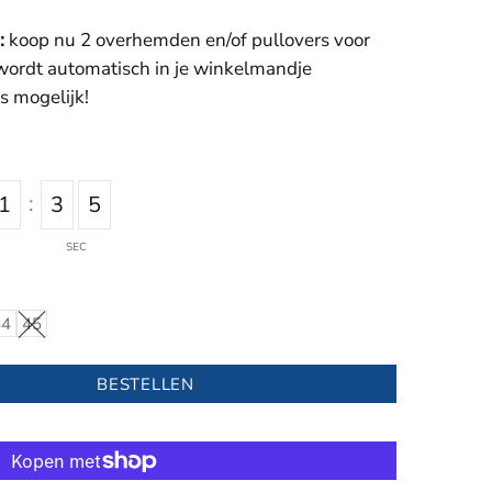
:
koop nu 2 overhemden en/of pullovers voor
 wordt automatisch in je winkelmandje
s mogelijk!
:
1
3
5
SEC
44
45
BESTELLEN