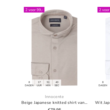
2 voor 99,-
8
17
51
40
DAGEN
UUR
MIN
SEC
Innocente
Navy Japanese knitted shirt van Innocente
Off white pullover met V-neck
€79.95