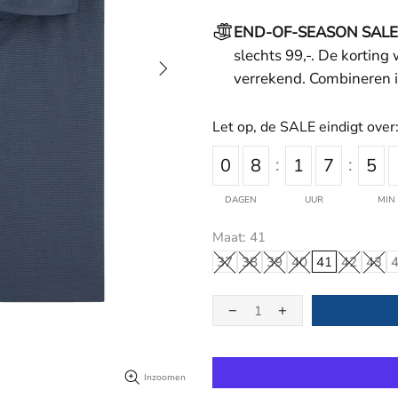
END-OF-SEASON SALE
slechts 99,-. De korting
verrekend. Combineren i
Let op, de SALE eindigt over
0
8
1
7
5
DAGEN
UUR
MIN
Maat:
41
37
38
39
40
41
42
43
Inzoomen