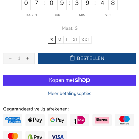
0
7
0
9
3
9
4
8
DAGEN
UUR
MIN
SEC
Maat:
S
S
M
L
XL
XXL
BESTELLEN
Meer betalingsopties
Gegarandeerd veilig afrekenen: