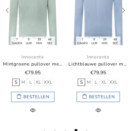
7
9
39
47
7
9
39
48
DAGEN
UUR
MIN
SEC
DAGEN
UUR
MIN
SEC
Innocente
Innocente
Mintgroene pullover met V-neck
Lichtblauwe pullover met V-neck
€79.95
€79.95
S
M
L
XL
XXL
S
M
L
XL
XXL
BESTELLEN
BESTELLEN