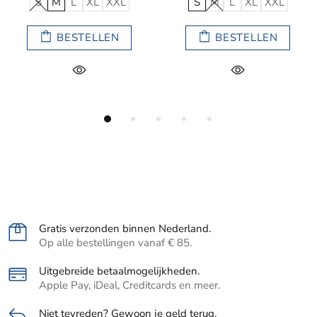
L
S
M
L
XL
XXL
S
M
L
XL
XX
BESTELLEN
BESTELLEN
Gratis verzonden binnen Nederland.
Op alle bestellingen vanaf € 85.
Uitgebreide betaalmogelijkheden.
Apple Pay, iDeal, Creditcards en meer.
Niet tevreden? Gewoon je geld terug.