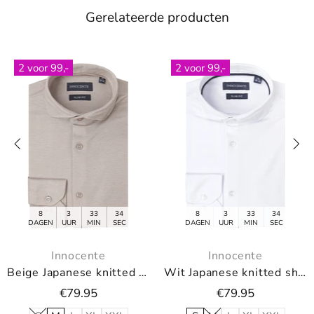
Gerelateerde producten
2 voor 99,-
2 voor 99,-
4
8
3
33
34
8
3
33
3
EC
DAGEN
UUR
MIN
SEC
DAGEN
UUR
MIN
S
Innocente
Innocente
Wit Japanese knitted shirt van Innocente
Blauw Japanese knitted shirt van Innocente
€79.95
€79.95