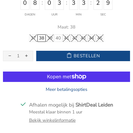
0
8
0
3
3
3
2
9
DAGEN
UUR
MIN
SEC
Maat:
38
37
38
39
40
41
42
43
44
45
BESTELLEN
Meer betalingsopties
Afhalen mogelijk bij
ShirtDeal Leiden
Meestal klaar binnen 1 uur
Bekijk winkelinformatie