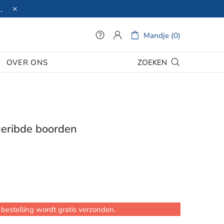
.
Mandje (0)
ZOEKEN
OVER ONS
geribde boorden
bestelling wordt gratis verzonden.