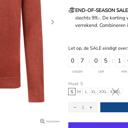
END-OF-SEASON SALE
slechts 99,-. De korting
verrekend. Combineren i
Let op, de SALE eindigt over
0
7
0
5
1
DAGEN
UUR
MIN
Maat:
S
S
M
L
XL
XXL
XXXL
Inzoomen