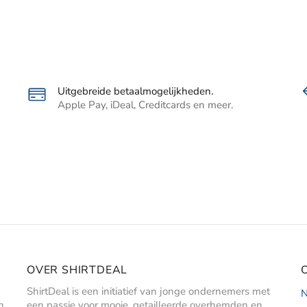
Uitgebreide betaalmogelijkheden.
Apple Pay, iDeal, Creditcards en meer.
OVER SHIRTDEAL
ShirtDeal is een initiatief van jonge ondernemers met
N
n
een passie voor mooie, getailleerde overhemden en