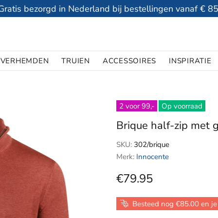
Gratis bezorgd in Nederland bij bestellingen vanaf € 85
VERHEMDEN
TRUIEN
ACCESSOIRES
INSPIRATIE
2 voor 99,-
Op voorraad
Brique half-zip met 
SKU:
302/brique
Merk:
Innocente
€79.95
Besteed nog €85.00 en je 