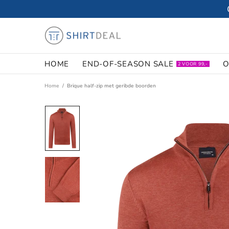
HOME
END-OF-SEASON SALE
O
2 VOOR 99,-
Home
Brique half-zip met geribde boorden