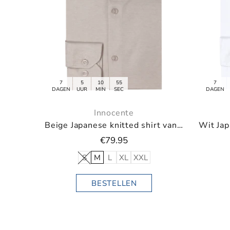
7
5
10
55
DAGEN
UUR
MIN
SEC
Innocente
Navy Japanese knitted shirt van Innocente
Off white pullover met V-neck
€79.95
S
M
L
XL
XXL
BESTELLEN