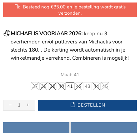
Besteed nog €85.00 en je bestelling wordt gratis
verzonden.
MICHAELIS VOORJAAR 2026:
koop nu 3
overhemden en/of pullovers van Michaelis voor
slechts 180,-. De korting wordt automatisch in je
winkelmandje verrekend. Combineren is mogelijk!
Maat:
41
37
38
39
40
41
42
43
44
45
BESTELLEN