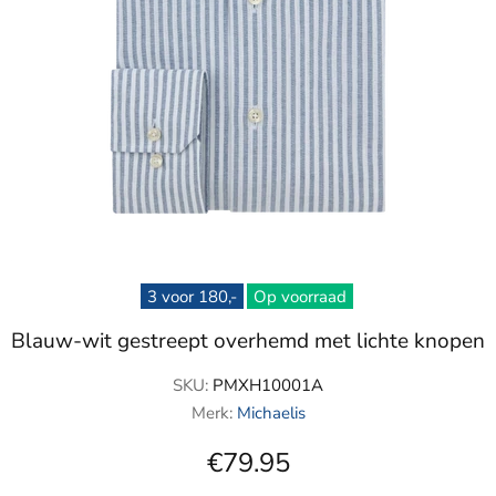
3 voor 180,-
Op voorraad
Blauw-wit gestreept overhemd met lichte knopen
SKU:
PMXH10001A
Merk:
Michaelis
€79.95