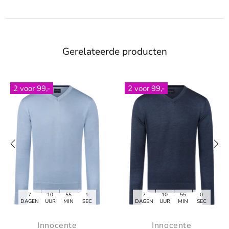
Gerelateerde producten
2 voor 99,-
2 voor 99,-
7
10
55
0
7
10
55
0
DAGEN
UUR
MIN
SEC
DAGEN
UUR
MIN
SEC
Innocente
Innocente