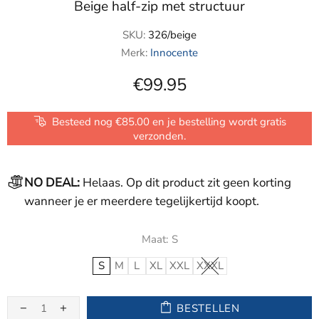
Beige half-zip met structuur
SKU:
326/beige
Merk:
Innocente
€99.95
Besteed nog €85.00 en je bestelling wordt gratis
verzonden.
NO DEAL:
Helaas. Op dit product zit geen korting
wanneer je er meerdere tegelijkertijd koopt.
Maat:
S
S
M
L
XL
XXL
XXXL
BESTELLEN