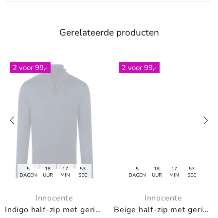
Gerelateerde producten
2 voor 99,-
2 voor 99,-
5
18
17
53
5
18
17
53
DAGEN
UUR
MIN
SEC
DAGEN
UUR
MIN
SEC
Innocente
Innocente
lf-zip met geribde boorden
Beige half-zip met geribde boorden
Navy hal