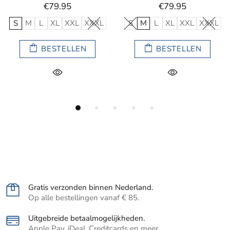
€79.95
€79.95
L
S
M
L
XL
XXL
XXXL
S
M
L
XL
XXL
XXX
BESTELLEN
BESTELLEN
Gratis verzonden binnen Nederland.
Op alle bestellingen vanaf € 85.
Uitgebreide betaalmogelijkheden.
Apple Pay, iDeal, Creditcards en meer.