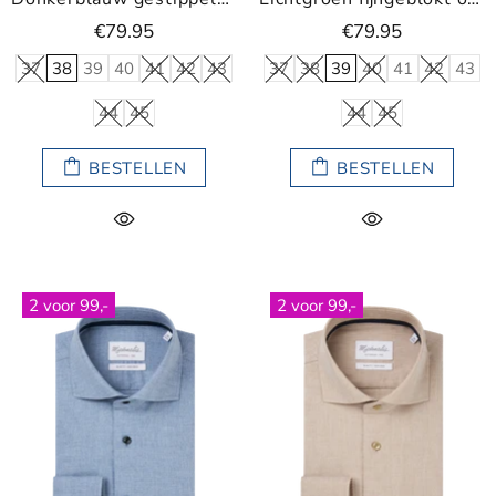
€79.95
€79.95
37
38
39
40
41
42
43
37
38
39
40
41
42
43
44
45
44
45
BESTELLEN
BESTELLEN
2 voor 99,-
2 voor 99,-