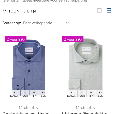
je er bij ShirtDeal meerdere voor een scherpe prijs.
TOON FILTER
(4)
Sorteer op:
2 voor 99,-
2 voor 99,-
8
3
28
31
8
3
28
31
DAGEN
UUR
MIN
SEC
DAGEN
UUR
MIN
SEC
Michaelis
Michaelis
Donkerblauw gestippeld overhemd met donkere knopen
Lichtgroen fijngeblokt overhemd met lichte knopen