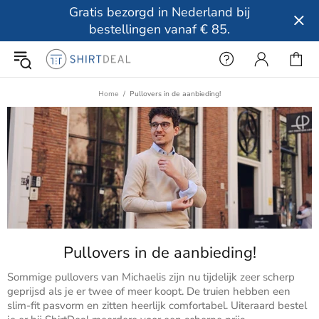
Gratis bezorgd in Nederland bij
bestellingen vanaf € 85.
Home
Pullovers in de aanbieding!
Pullovers in de aanbieding!
Sommige pullovers van Michaelis zijn nu tijdelijk zeer scherp
geprijsd als je er twee of meer koopt. De truien hebben een
slim-fit pasvorm en zitten heerlijk comfortabel. Uiteraard bestel