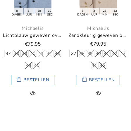
8
3
28
31
8
3
28
31
DAGEN
UUR
MIN
SEC
DAGEN
UUR
MIN
SEC
Michaelis
Michaelis
Lichtblauw geweven overhemd met donkere knopen
Zandkleurig geweven overhemd met lichte knopen
€79.95
€79.95
37
38
39
40
41
42
43
37
38
39
40
41
42
43
44
45
44
45
BESTELLEN
BESTELLEN