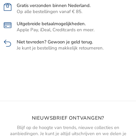
Gratis verzonden binnen Nederland.
Op alle bestellingen vanaf € 85.
Uitgebreide betaalmogelijkheden.
Apple Pay, iDeal, Creditcards en meer.
Niet tevreden? Gewoon je geld terug.
Je kunt je bestelling makkelijk retourneren.
NIEUWSBRIEF ONTVANGEN?
Blijf op de hoogte van trends, nieuwe collecties en
aanbiedingen. Je kunt je altijd uitschrijven en we delen je