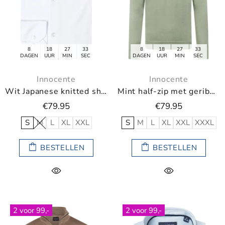
8
18
27
32
8
18
27
32
DAGEN
UUR
MIN
SEC
DAGEN
UUR
MIN
SEC
Innocente
Innocente
Wit Japanese knitted shirt van Innocente
Mint half-zip met geribde boorden
€79.95
€79.95
S
M
L
XL
XXL
S
M
L
XL
XXL
XXXL
BESTELLEN
BESTELLEN
2 voor 99,-
2 voor 99,-