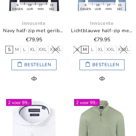
8
18
27
32
8
18
27
32
DAGEN
UUR
MIN
SEC
DAGEN
UUR
MIN
SEC
Innocente
Innocente
Navy half-zip met geribde boorden
Lichtblauwe half-zip met geribde boorden
€79.95
€79.95
S
M
L
XL
XXL
XXXL
S
M
L
XL
XXL
XXXL
BESTELLEN
BESTELLEN
2 voor 99,-
2 voor 99,-