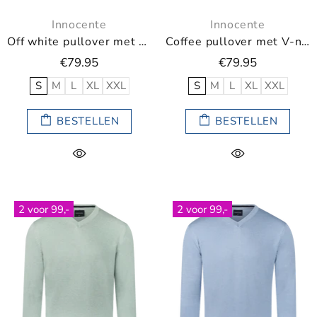
Innocente
Innocente
Off white pullover met V-neck
Coffee pullover met V-neck
€79.95
€79.95
S
M
L
XL
XXL
S
M
L
XL
XXL
BESTELLEN
BESTELLEN
2 voor 99,-
2 voor 99,-