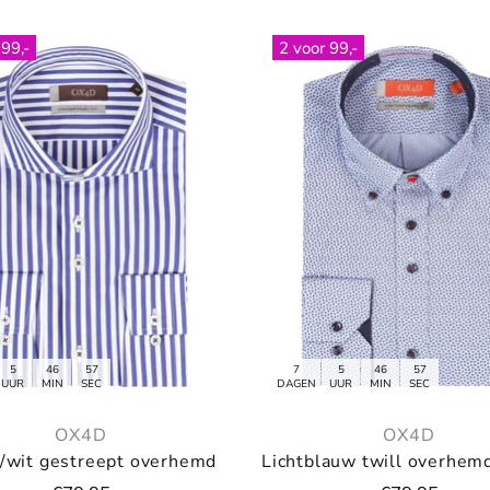
 99,-
2 voor 99,-
5
46
55
7
5
46
55
UUR
MIN
SEC
DAGEN
UUR
MIN
SEC
OX4D
OX4D
/wit gestreept overhemd