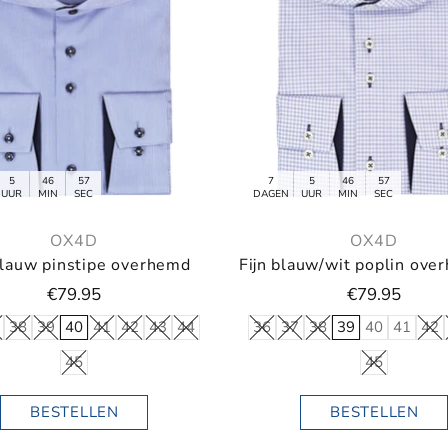
5
46
55
7
5
46
55
UUR
MIN
SEC
DAGEN
UUR
MIN
SEC
OX4D
OX4D
blauw pinstipe overhemd
€79.95
€79.95
38
39
40
41
42
43
44
36
37
38
39
40
41
42
45
45
BESTELLEN
BESTELLEN