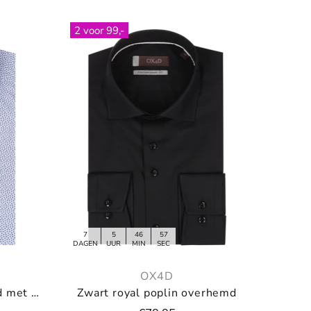
2 voor 99,-
7
5
46
55
DAGEN
UUR
MIN
SEC
OX4D
Lichtblauw twill overhemd met print
Zwart royal poplin overhemd