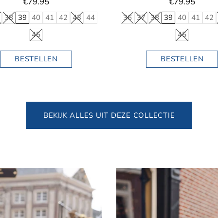
€79.95
€79.95
38
39
40
41
42
43
44
36
37
38
39
40
41
42
45
45
BESTELLEN
BESTELLEN
BEKIJK ALLES UIT DEZE COLLECTIE