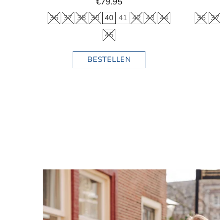
€79.95
36
37
38
39
40
41
42
43
44
36
37
45
BESTELLEN