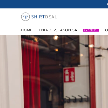
HOME
END-OF-SEASON SALE
O
2 VOOR 99,-