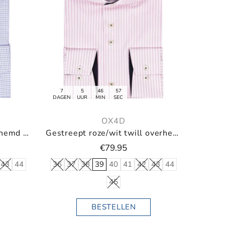
7
5
46
55
DAGEN
UUR
MIN
SEC
OX4D
Fijn blauw/wit poplin overhemd met kleine ruit
Gestreept roze/wit twill overhemd
€79.95
43
44
36
37
38
39
40
41
42
43
44
45
BESTELLEN