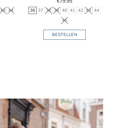
€79.95
43
44
36
37
38
39
40
41
42
43
44
45
BESTELLEN