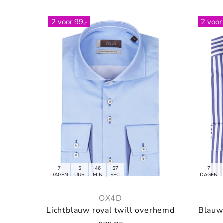
2 voor 99,-
2 voor
7
5
46
55
7
DAGEN
UUR
MIN
SEC
DAGEN
OX4D
Lichtblauw royal twill overhemd
Blauw