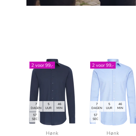
2 voor 99,-
2 voor 99,-
7
5
46
7
5
46
DAGEN
UUR
MIN
DAGEN
UUR
MIN
55
54
SEC
SEC
Hønk
Hønk