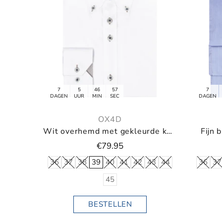
7
5
46
55
7
DAGEN
UUR
MIN
SEC
DAGEN
OX4D
Wit overhemd met gekleurde knopen en button-down
Fijn 
€79.95
36
37
38
39
40
41
42
43
44
36
37
45
BESTELLEN