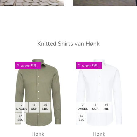
Knitted Shirts van Hønk
2 voor 99,-
2 voor 99,-
7
5
46
7
5
46
DAGEN
UUR
MIN
DAGEN
UUR
MIN
54
54
SEC
SEC
Hønk
Hønk