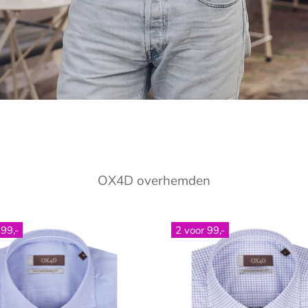
OX4D overhemden
 99,-
2 voor 99,-