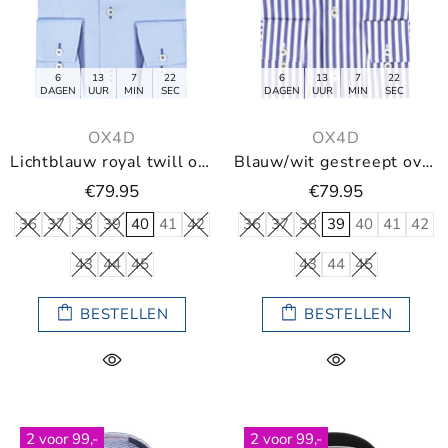
6
13
7
21
6
13
7
21
DAGEN
UUR
MIN
SEC
DAGEN
UUR
MIN
SEC
OX4D
OX4D
Lichtblauw royal twill overhemd
Blauw/wit gestreept overhemd
€79.95
€79.95
36
37
38
39
40
41
42
36
37
38
39
40
41
42
43
44
45
43
44
45
BESTELLEN
BESTELLEN
2 voor 99,-
2 voor 99,-