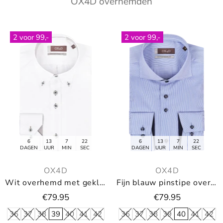
OX4D overhemden
2 voor 99,-
2 voor 99,-
6
13
7
21
6
13
7
21
DAGEN
UUR
MIN
SEC
DAGEN
UUR
MIN
SEC
OX4D
OX4D
Wit overhemd met gekleurde knopen en button-down
Fijn blauw pinstipe overhemd
€79.95
€79.95
36
37
38
39
40
41
42
36
37
38
39
40
41
42