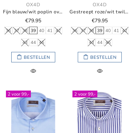
OX4D
OX4D
Fijn blauw/wit poplin overhemd met kleine ruit
Gestreept roze/wit twill overhemd
€79.95
€79.95
36
37
38
39
40
41
42
36
37
38
39
40
41
42
43
44
45
43
44
45
BESTELLEN
BESTELLEN
2 voor 99,-
2 voor 99,-