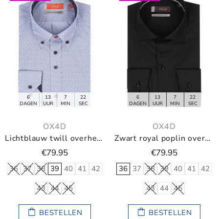
6
13
7
21
6
13
7
21
DAGEN
UUR
MIN
SEC
DAGEN
UUR
MIN
SEC
OX4D
OX4D
Lichtblauw twill overhemd met print
Zwart royal poplin overhemd
€79.95
€79.95
36
37
38
39
40
41
42
36
37
38
39
40
41
42
43
44
45
43
44
45
BESTELLEN
BESTELLEN