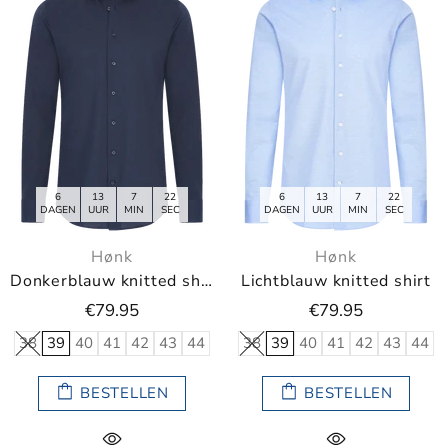
6
13
7
21
6
13
7
21
DAGEN
UUR
MIN
SEC
DAGEN
UUR
MIN
SEC
Hønk
Hønk
Donkerblauw knitted shirt
Lichtblauw knitted shirt
€79.95
€79.95
38
39
40
41
42
43
44
38
39
40
41
42
43
44
BESTELLEN
BESTELLEN