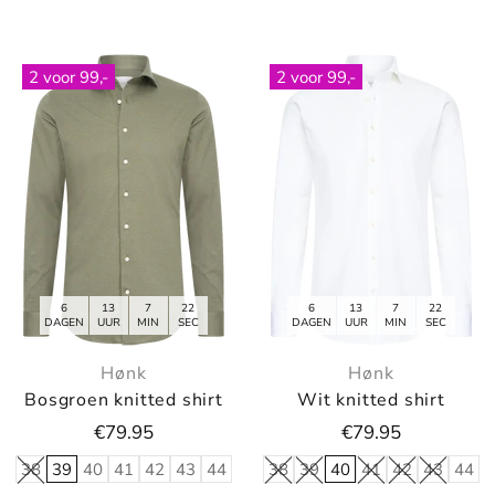
2 voor 99,-
2 voor 99,-
6
13
7
21
6
13
7
21
DAGEN
UUR
MIN
SEC
DAGEN
UUR
MIN
SEC
Hønk
Hønk
Bosgroen knitted shirt
Wit knitted shirt
€79.95
€79.95
38
39
40
41
42
43
44
38
39
40
41
42
43
44