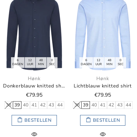
6
12
47
59
6
12
47
59
DAGEN
UUR
MIN
SEC
DAGEN
UUR
MIN
SEC
Hønk
Hønk
Donkerblauw knitted shirt
Lichtblauw knitted shirt
€79.95
€79.95
38
39
40
41
42
43
44
38
39
40
41
42
43
44
BESTELLEN
BESTELLEN