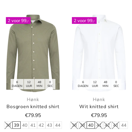
2 voor 99,-
2 voor 99,-
6
12
47
59
6
12
47
59
DAGEN
UUR
MIN
SEC
DAGEN
UUR
MIN
SEC
Hønk
Hønk
Bosgroen knitted shirt
Wit knitted shirt
€79.95
€79.95
38
39
40
41
42
43
44
38
39
40
41
42
43
44