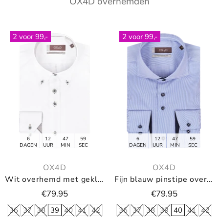
OX4D overhemden
2 voor 99,-
2 voor 99,-
6
12
47
59
6
12
47
59
DAGEN
UUR
MIN
SEC
DAGEN
UUR
MIN
SEC
OX4D
OX4D
Wit overhemd met gekleurde knopen en button-down
Fijn blauw pinstipe overhemd
€79.95
€79.95
36
37
38
39
40
41
42
36
37
38
39
40
41
42