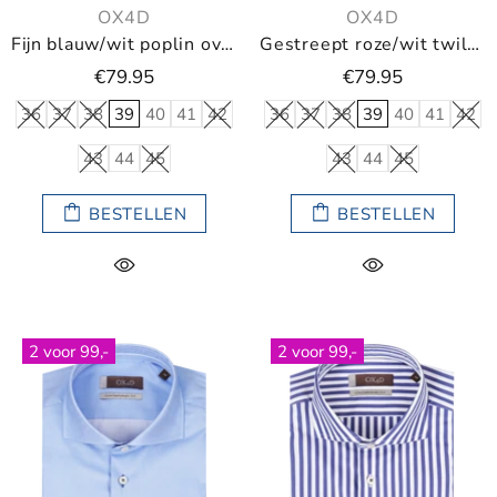
OX4D
OX4D
Fijn blauw/wit poplin overhemd met kleine ruit
Gestreept roze/wit twill overhemd
€79.95
€79.95
36
37
38
39
40
41
42
36
37
38
39
40
41
42
43
44
45
43
44
45
BESTELLEN
BESTELLEN
2 voor 99,-
2 voor 99,-