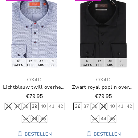
6
12
47
59
6
12
47
59
DAGEN
UUR
MIN
SEC
DAGEN
UUR
MIN
SEC
OX4D
OX4D
Lichtblauw twill overhemd met print
Zwart royal poplin overhemd
€79.95
€79.95
36
37
38
39
40
41
42
36
37
38
39
40
41
42
43
44
45
43
44
45
BESTELLEN
BESTELLEN