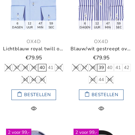
6
12
47
59
6
12
47
59
DAGEN
UUR
MIN
SEC
DAGEN
UUR
MIN
SEC
OX4D
OX4D
Lichtblauw royal twill overhemd
Blauw/wit gestreept overhemd
€79.95
€79.95
36
37
38
39
40
41
42
36
37
38
39
40
41
42
43
44
45
43
44
45
BESTELLEN
BESTELLEN
2 voor 99,-
2 voor 99,-